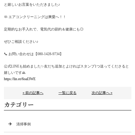
と嬉しいお言葉をいただきました♪
🧼 エアコンクリーニングは爽愛へ！！
定期的なお手入れで、電気代の節約＆健康にも◎
ぜひご相談ください♪
📞 お問い合わせは【080-1428-9734】
公式LINEも始めました✨友だち追加とよければスタンプ1つ送ってくださると
嬉しいです🙏
https://lin.ee/6oaI3WE
« 前の記事へ
一覧に戻る
次の記事へ »
カテゴリー
清掃事例