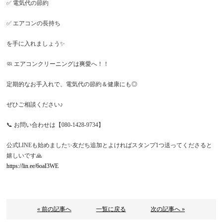
✅ 電気代の節約
✅ エアコンの長持ち
を手に入れましょう✨
🧼 エアコンクリーニングは爽愛へ！！
定期的なお手入れで、電気代の節約＆健康にも◎
ぜひご相談ください♪
📞 お問い合わせは【080-1428-9734】
公式LINEも始めました✨友だち追加とよければスタンプ1つ送ってくださると
嬉しいです🙏
https://lin.ee/6oaI3WE
« 前の記事へ
一覧に戻る
次の記事へ »